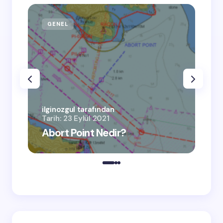
GENEL
GE
ilgi
Tari
ilginozgul tarafından
Tarih:
23 Eylül 2021
AI
Abort Point Nedir?
Ov