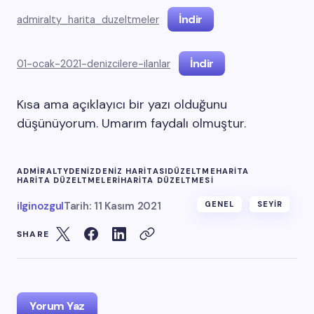
İndir
admiralty_harita_duzeltmeler
İndir
01-ocak-2021-denizcilere-ilanlar
Kısa ama açıklayıcı bir yazı olduğunu
düşünüyorum. Umarım faydalı olmuştur.
ADMIRALTY
DENIZ
DENIZ HARITASI
DÜZELTME
HARITA
HARITA DÜZELTMELERI
HARITA DÜZELTMESI
ilginozgul
Tarih:
11 Kasım 2021
GENEL
SEYIR
SHARE
Yorum Yaz