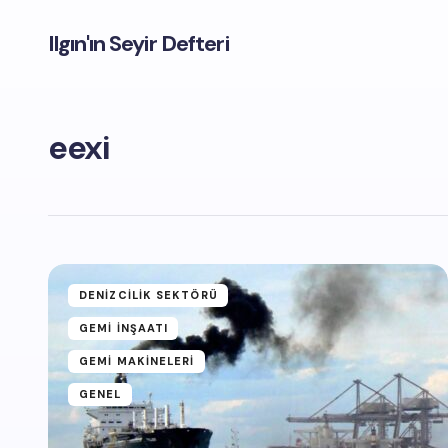
Ilgın'ın Seyir Defteri
eexi
DENIZCILIK SEKTÖRÜ
GEMI İNŞAATI
GEMI MAKINELERI
GENEL