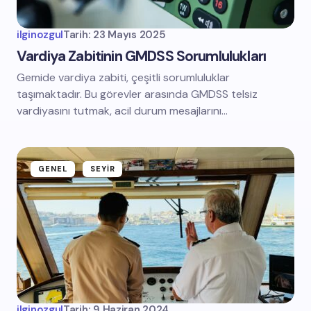
ilginozgul
Tarih:
23 Mayıs 2025
Vardiya Zabitinin GMDSS Sorumlulukları
Gemide vardiya zabiti, çeşitli sorumluluklar
taşımaktadır. Bu görevler arasında GMDSS telsiz
vardiyasını tutmak, acil durum mesajlarını…
GENEL
SEYIR
ilginozgul
Tarih:
9 Haziran 2024