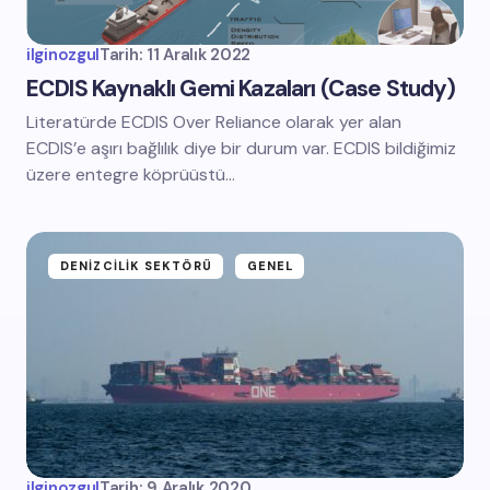
ilginozgul
Tarih:
11 Aralık 2022
ECDIS Kaynaklı Gemi Kazaları (Case Study)
Literatürde ECDIS Over Reliance olarak yer alan
ECDIS’e aşırı bağlılık diye bir durum var. ECDIS bildiğimiz
üzere entegre köprüüstü…
DENIZCILIK SEKTÖRÜ
GENEL
ilginozgul
Tarih:
9 Aralık 2020