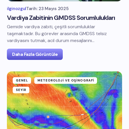
ilginozgul
Tarih:
23 Mayıs 2025
Vardiya Zabitinin GMDSS Sorumlulukları
Gemide vardiya zabiti, çeşitli sorumluluklar
taşımaktadır. Bu görevler arasında GMDSS telsiz
vardiyasını tutmak, acil durum mesajlarını…
Daha Fazla Görüntüle
GENEL
METEOROLOJI VE OŞINOGRAFI
SEYIR