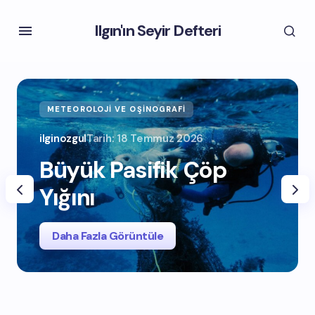
Ilgın'ın Seyir Defteri
METEOROLOJI VE OŞINOGRAFI
ilginozgul
Tarih:
18 Temmuz 2026
Büyük Pasifik Çöp
Yığını
Daha Fazla Görüntüle