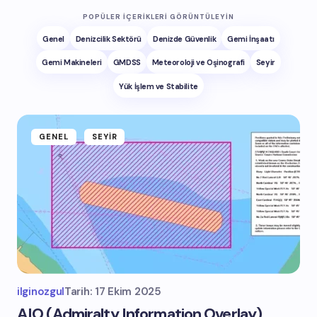
POPÜLER İÇERIKLERI GÖRÜNTÜLEYIN
Genel
Denizcilik Sektörü
Denizde Güvenlik
Gemi İnşaatı
Gemi Makineleri
GMDSS
Meteoroloji ve Oşinografi
Seyir
Yük İşlem ve Stabilite
GENEL
SEYIR
ilginozgul
Tarih:
17 Ekim 2025
AIO (Admiralty Information Overlay)