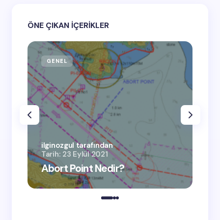
ÖNE ÇIKAN İÇERİKLER
GENEL
GE
ilgi
Tari
ilginozgul tarafından
Tarih:
23 Eylül 2021
AI
Abort Point Nedir?
Ov