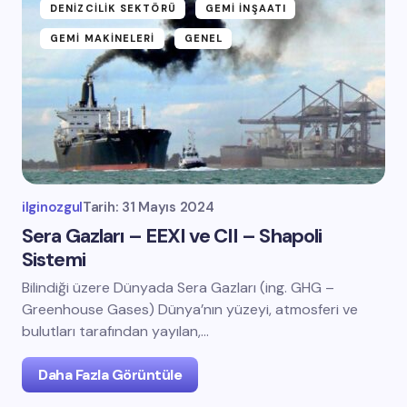
DENIZCILIK SEKTÖRÜ
GEMI İNŞAATI
GEMI MAKINELERI
GENEL
ilginozgul
Tarih:
31 Mayıs 2024
Sera Gazları – EEXI ve CII – Shapoli
Sistemi
Bilindiği üzere Dünyada Sera Gazları (ing. GHG –
Greenhouse Gases) Dünya’nın yüzeyi, atmosferi ve
bulutları tarafından yayılan,…
Daha Fazla Görüntüle